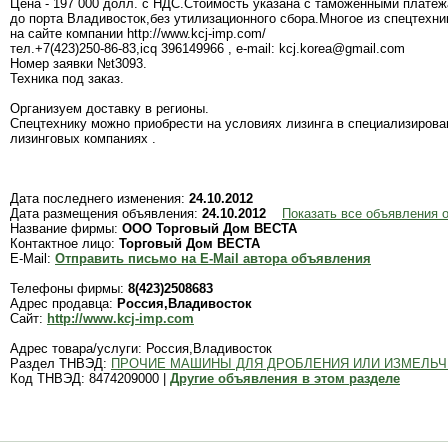
Цена - 197 000 долл. с НДС.Стоимость указана с таможенными платеж
до порта Владивосток,без утилизационного сбора.Многое из спецтехн
на сайте компании http://www.kcj-imp.com/
тел.+7(423)250-86-83,icq 396149966 , e-mail: kcj.korea@gmail.com
Номер заявки №t3093.
Техника под заказ.
Организуем доставку в регионы.
Спецтехнику можно приобрести на условиях лизинга в специализиров
лизинговых компаниях .
Дата последнего изменения:
24.10.2012
Дата размещения объявления:
24.10.2012
Показать все объявления
Название фирмы:
ООО Торговый Дом ВЕСТА
Контактное лицо:
Торговый Дом ВЕСТА
E-Mail:
Отправить письмо на E-Mail автора объявления
Телефоны фирмы:
8(423)2508683
Адрес продавца:
Россия,Владивосток
Сайт:
http://www.kcj-imp.com
Адрес товара/услуги: Россия,Владивосток
Раздел ТНВЭД:
ПРОЧИЕ МАШИНЫ ДЛЯ ДРОБЛЕНИЯ ИЛИ ИЗМЕЛЬ
Код ТНВЭД: 8474209000 |
Другие объявления в этом разделе