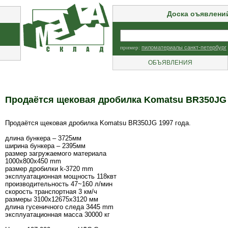
Доска оъявлени
пример:
пиломатериалы санкт-петербург
ОБЪЯВЛЕНИЯ
Продаётся щековая дробилка Komatsu BR350JG 
Продаётся щековая дробилка Komatsu BR350JG 1997 года.
длина бункера – 3725мм
ширина бункера – 2395мм
размер загружаемого материала
1000x800x450 mm
размер дробилки k-3720 mm
эксплуатационная мощность 118квт
производительность 47~160 л/мин
скорость транспортная 3 км/ч
размеры 3100х12675х3120 мм
длина гусеничного следа 3445 mm
эксплуатационная масса 30000 кг