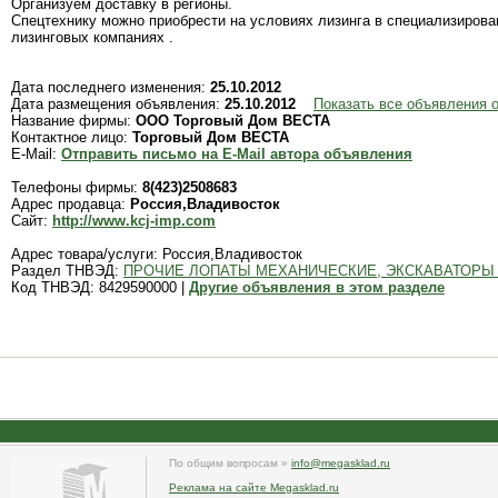
Организуем доставку в регионы.
Спецтехнику можно приобрести на условиях лизинга в специализиров
лизинговых компаниях .
Дата последнего изменения:
25.10.2012
Дата размещения объявления:
25.10.2012
Показать все объявления
Название фирмы:
ООО Торговый Дом ВЕСТА
Контактное лицо:
Торговый Дом ВЕСТА
E-Mail:
Отправить письмо на E-Mail автора объявления
Телефоны фирмы:
8(423)2508683
Адрес продавца:
Россия,Владивосток
Сайт:
http://www.kcj-imp.com
Адрес товара/услуги: Россия,Владивосток
Раздел ТНВЭД:
ПРОЧИЕ ЛОПАТЫ МЕХАНИЧЕСКИЕ, ЭКСКАВАТОРЫ
Код ТНВЭД: 8429590000 |
Другие объявления в этом разделе
По общим вопросам »
info@megasklad.ru
Реклама на сайте Megasklad.ru