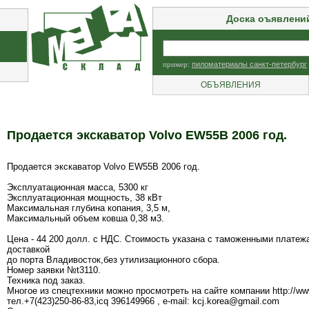
Доска оъявлени
пример:
пиломатериалы санкт-петербург
ОБЪЯВЛЕНИЯ
Продается экскаватор Volvo EW55B 2006 год.
Продается экскаватор Volvo EW55B 2006 год.
Эксплуатационная масса, 5300 кг
Эксплуатационная мощность, 38 кВт
Максимальная глубина копания, 3,5 м,
Максимальный объем ковша 0,38 м3.
Цена - 44 200 долл. с НДС. Стоимость указана с таможенными платеж
доставкой
до порта Владивосток,без утилизационного сбора.
Номер заявки №t3110.
Техника под заказ.
Многое из спецтехники можно просмотреть на сайте компании http://ww
тел.+7(423)250-86-83,icq 396149966 , e-mail: kcj.korea@gmail.com