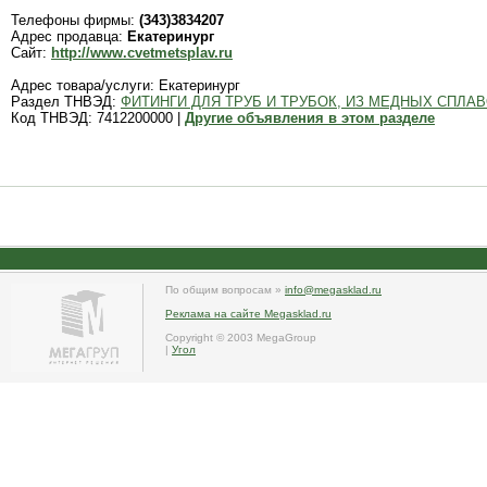
Телефоны фирмы:
(343)3834207
Адрес продавца:
Екатеринург
Сайт:
http://www.cvetmetsplav.ru
Адрес товара/услуги: Екатеринург
Раздел ТНВЭД:
ФИТИНГИ ДЛЯ ТРУБ И ТРУБОК, ИЗ МЕДНЫХ СПЛА
Код ТНВЭД: 7412200000 |
Другие объявления в этом разделе
По общим вопросам »
info@megasklad.ru
Реклама на сайте Megasklad.ru
Copyright © 2003 MegaGroup
|
Угол