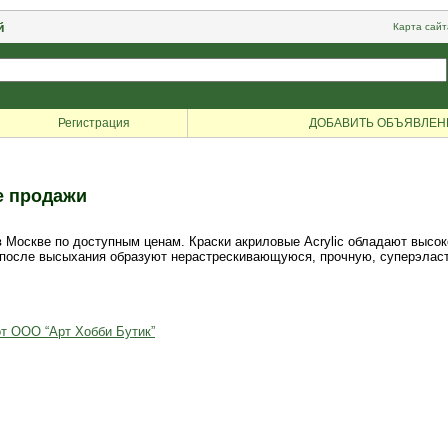
й
Карта сайт
Регистрация
ДОБАВИТЬ ОБЪЯВЛЕН
е продажи
в Москве по доступным ценам. Краски акриловые Acrylic обладают высо
 после высыхания образуют нерастрескивающуюся, прочную, суперэластич
от ООО “Арт Хобби Бутик”