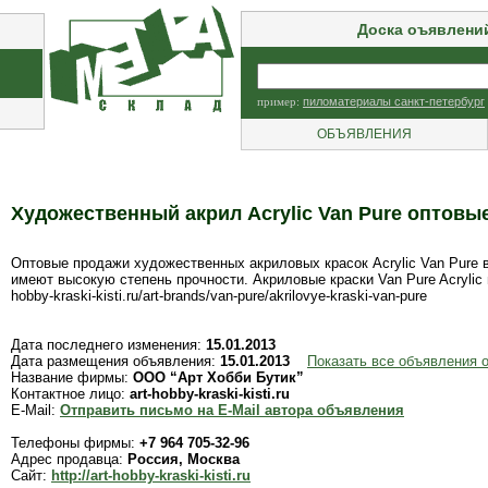
Доска оъявлени
пример:
пиломатериалы санкт-петербург
ОБЪЯВЛЕНИЯ
Художественный акрил Acrylic Van Pure оптовы
Оптовые продажи художественных акриловых красок Acrylic Van Pure 
имеют высокую степень прочности. Акриловые краски Van Pure Acrylic
hobby-kraski-kisti.ru/art-brands/van-pure/akrilovye-kraski-van-pure
Дата последнего изменения:
15.01.2013
Дата размещения объявления:
15.01.2013
Показать все объявления 
Название фирмы:
ООО “Арт Хобби Бутик”
Контактное лицо:
art-hobby-kraski-kisti.ru
E-Mail:
Отправить письмо на E-Mail автора объявления
Телефоны фирмы:
+7 964 705-32-96
Адрес продавца:
Россия, Москва
Сайт:
http://art-hobby-kraski-kisti.ru