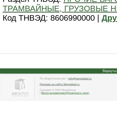
ТРАМВАЙНЫЕ, ГРУЗОВЫЕ 
Код ТНВЭД: 8606990000 |
Дру
Вернутьс
По общим вопросам »
info@megasklad.ru
Реклама на сайте Megasklad.ru
Copyright © 2003 MegaGroup
|
Вагон-полимеровоз(бункерного типа).