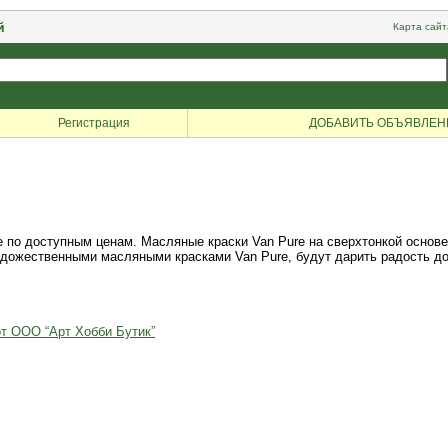
й
Карта сайт
Регистрация
ДОБАВИТЬ ОБЪЯВЛЕН
 по доступным ценам. Масляные краски Van Pure на сверхтонкой основ
жественными масляными красками Van Pure, будут дарить радость долгие
от ООО “Арт Хобби Бутик”