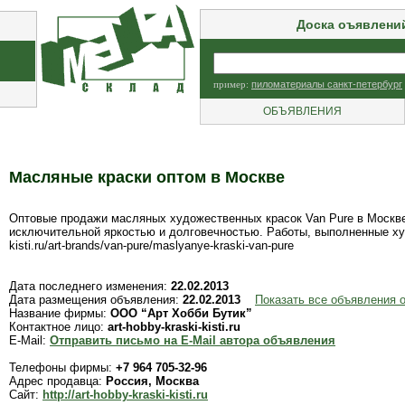
Доска оъявлени
пример:
пиломатериалы санкт-петербург
ОБЪЯВЛЕНИЯ
Масляные краски оптом в Москве
Оптовые продажи масляных художественных красок Van Pure в Москве
исключительной яркостью и долговечностью. Работы, выполненные худо
kisti.ru/art-brands/van-pure/maslyanye-kraski-van-pure
Дата последнего изменения:
22.02.2013
Дата размещения объявления:
22.02.2013
Показать все объявления 
Название фирмы:
ООО “Арт Хобби Бутик”
Контактное лицо:
art-hobby-kraski-kisti.ru
E-Mail:
Отправить письмо на E-Mail автора объявления
Телефоны фирмы:
+7 964 705-32-96
Адрес продавца:
Россия, Москва
Сайт:
http://art-hobby-kraski-kisti.ru