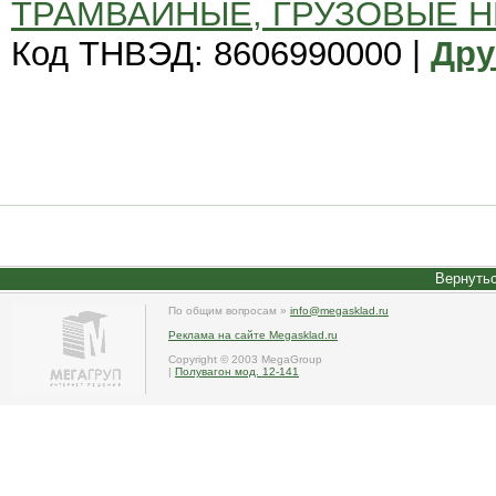
ТРАМВАЙНЫЕ, ГРУЗОВЫЕ 
Код ТНВЭД: 8606990000 |
Дру
Вернутьс
По общим вопросам »
info@megasklad.ru
Реклама на сайте Megasklad.ru
Copyright © 2003 MegaGroup
|
Полувагон мод. 12-141