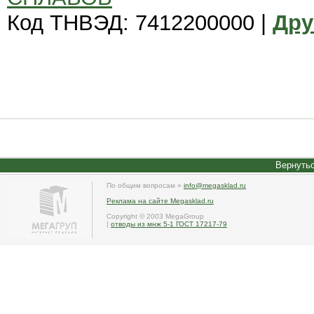
Код ТНВЭД: 7412200000 |
Дру
Вернутьс
По общим вопросам »
info@megasklad.ru
Реклама на сайте Megasklad.ru
Copyright © 2003 MegaGroup
|
отводы из мнж 5-1 ГОСТ 17217-79