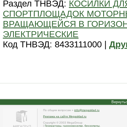
Раздел ТНВЭД:
КОСИЛКИ ДЛ
СПОРТПЛОЩАДОК МОТОРНЫ
ВРАЩАЮЩЕЙСЯ В ГОРИЗОН
ЭЛЕКТРИЧЕСКИЕ
Код ТНВЭД: 8433111000 |
Дру
Вернутьс
По общим вопросам »
info@megasklad.ru
Реклама на сайте Megasklad.ru
Copyright © 2003 MegaGroup
|
Генераторы, газонокосилки, бензопилы.