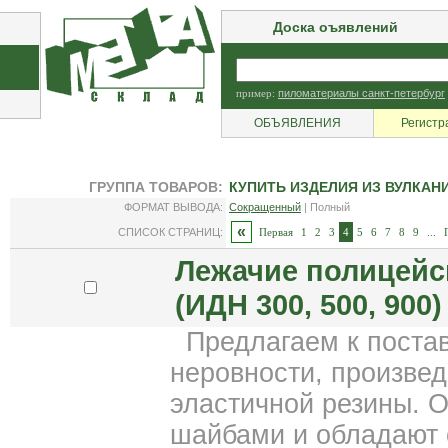
Доска оъявлений
пример:
пиломатериалы санкт-петербург
ОБЪЯВЛЕНИЯ
Регистр
ГРУППА ТОВАРОВ:
КУПИТЬ ИЗДЕЛИЯ ИЗ ВУЛКАН
ФОРМАТ ВЫВОДА:
Сокращенный
| Полный
«
СПИСОК СТРАНИЦ:
Первая
1
2
3
4
5
6
7
8
9
...
Лежачие полицейс
(ИДН 300, 500, 900)
Предлагаем к поста
неровности, произве
эластичной резины. 
шайбами и обладают 