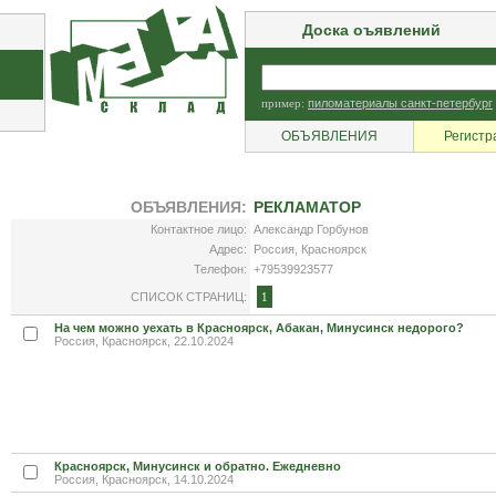
Доска оъявлений
пример:
пиломатериалы санкт-петербург
ОБЪЯВЛЕНИЯ
Регистр
ОБЪЯВЛЕНИЯ:
РЕКЛАМАТОР
Контактное лицо:
Александр Горбунов
Адрес:
Россия, Красноярск
Телефон:
+79539923577
СПИСОК СТРАНИЦ:
1
На чем можно уехать в Красноярск, Абакан, Минусинск недорого?
Россия, Красноярск, 22.10.2024
Красноярск, Минусинск и обратно. Ежедневно
Россия, Красноярск, 14.10.2024