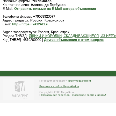
Название фирмы:
Рекламатор
Контактное лицо:
Александр Горбунов
E-Mail:
Отправить письмо на E-Mail автора объявления
Телефоны фирмы:
+79539923577
Адрес продавца:
Россия, Красноярск
Сайт:
http://https://2412411.ru
Адрес товара/услуги: Россия, Красноярск
Раздел ТНВЭД:
ЯЩИКИ И КОРОБКИ, СКЛАДЫВАЮЩИЕСЯ, ИЗ НЕГО
Код ТНВЭД: 4819200000 |
Другие объявления в этом разделе
По общим вопросам »
info@megasklad.ru
Реклама на сайте Megasklad.ru
Copyright © 2003 MegaGroup
|
Упаковка для переезда - сэкономьте время и нервы!