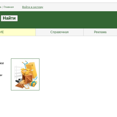
а
|
Главная
Войти в систему
ИЕ
Справочная
Реклама
бки
мы