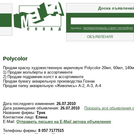
Доска оъявлени
пример:
пиломатериалы санкт-петербург
ОБЪЯВЛЕНИЯ
Polycolor
Продам краску художественную акриловую Polycolor 20мл, 60мл, 140
1) Продам мольберты в ассортименте
2) Продам подрамник-холст в ассортименте
Продам бумагу акварельную производства Гознак
Продам папку акварельную «Живопись» А-2, А-3, А-4
Дата последнего изменения:
26.07.2010
Дата размещения объявления:
26.07.2010
Показать все объявления о
Название фирмы:
Трек
Контактное лицо:
Елена
E-Mail:
Отправить письмо на E-Mail автора объявления
Телефоны фирмы:
8 057 7177515