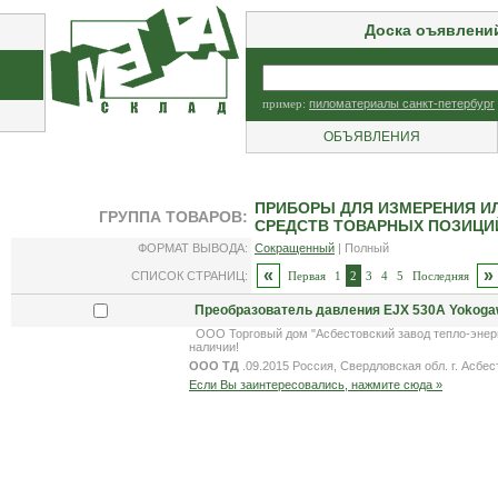
Доска оъявлени
пример:
пиломатериалы санкт-петербург
ОБЪЯВЛЕНИЯ
ПРИБОРЫ ДЛЯ ИЗМЕРЕНИЯ И
ГРУППА ТОВАРОВ:
СРЕДСТВ ТОВАРНЫХ ПОЗИЦИЙ 8
ФОРМАТ ВЫВОДА:
Сокращенный
| Полный
«
»
СПИСОК СТРАНИЦ:
Первая
1
2
3
4
5
Последняя
Преобразователь давления EJX 530A Yokogaw
ООО Торговый дом "Асбестовский завод тепло-энергет
наличии!
ООО ТД
.09.2015 Россия, Свердловская обл. г. Асбес
Если Вы заинтересовались, нажмите сюда »