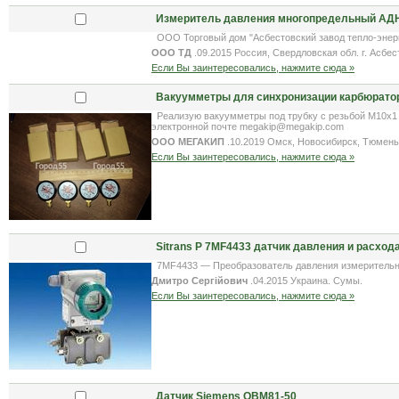
Измеритель давления многопредельный АДН-
ООО Торговый дом "Асбестовский завод тепло-энерге
ООО ТД
.09.2015 Россия, Свердловская обл. г. Асбес
Если Вы заинтересовались, нажмите сюда »
Вакуумметры для синхронизации карбюрато
Реализую вакуумметры под трубку с резьбой М10х1 и
электронной почте megakip@megakip.com
ООО МЕГАКИП
.10.2019 Омск, Новосибирск, Тюмень
Если Вы заинтересовались, нажмите сюда »
Sitrans P 7MF4433 датчик давления и расход
7MF4433 — Преобразователь давления измерительный
Дмитро Сергійович
.04.2015 Украина. Сумы.
Если Вы заинтересовались, нажмите сюда »
Датчик Siemens QBM81-50