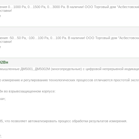
ния 0…1000 Pa, 0…1500 Pa, 0…3000 Pa. В наличии! ООО Торговый дом "Асбестовский 
ставки!
т
ния -50…50 Pa, -100…100 Pa, 0…100 Pa. В наличии! ООО Торговый дом "Асбестовский
ставки!
т
02Вн
шленные ДМ5001, ДМ5002М (многопредельные) c цифровой непрерывной индикацией
измерению и регулированию технологических процессов отличаются простотой эксплу
Вн во взрывозащищенном корпусе:
ка»;
5, что позволяет автоматизировать процесс обработки результатов измерения.
;