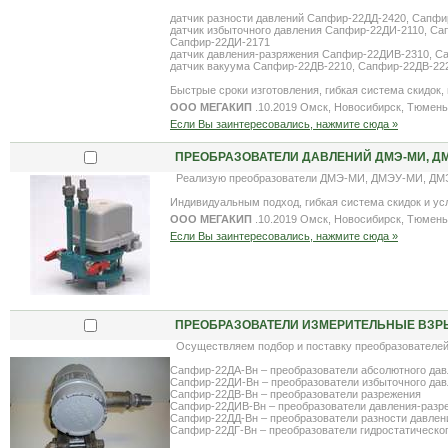
датчик разности давлений Сапфир-22ДД-2420, Сапф
датчик избыточного давления Сапфир-22ДИ-2110, С
Сапфир-22ДИ-2171
датчик давления-разряжения Сапфир-22ДИВ-2310, 
датчик вакуума Сапфир-22ДВ-2210, Сапфир-22ДВ-22
Быстрые сроки изготовления, гибкая система скидок
ООО МЕГАКИП
.10.2019 Омск, Новосибирск, Тюмень
Если Вы заинтересовались, нажмите сюда »
ПРЕОБРАЗОВАТЕЛИ ДАВЛЕНИЙ ДМЭ-МИ, ДМ
Реализую преобразователи ДМЭ-МИ, ДМЭУ-МИ, ДМЭ
Индивидуальным подход, гибкая система скидок и ус
ООО МЕГАКИП
.10.2019 Омск, Новосибирск, Тюмень
Если Вы заинтересовались, нажмите сюда »
ПРЕОБРАЗОВАТЕЛИ ИЗМЕРИТЕЛЬНЫЕ ВЗР
Осуществляем подбор и поставку преобразователей
Сапфир-22ДА-Вн – преобразователи абсолютного да
Сапфир-22ДИ-Вн – преобразователи избыточного да
Сапфир-22ДВ-Вн – преобразователи разрежения
Сапфир-22ДИВ-Вн – преобразователи давления-разр
Сапфир-22ДД-Вн – преобразователи разности давлен
Сапфир-22ДГ-Вн – преобразователи гидростатическо