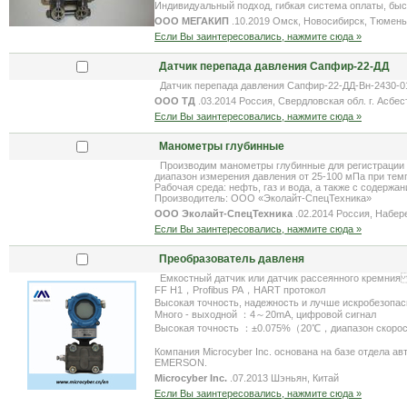
Индивидуальный подход, гибкая система оплаты, быс
ООО МЕГАКИП
.10.2019 Омск, Новосибирск, Тюмень
Если Вы заинтересовались, нажмите сюда »
Датчик перепада давления Сапфир-22-ДД
Датчик перепада давления Сапфир-22-ДД-Вн-2430-0
ООО ТД
.03.2014 Россия, Свердловская обл. г. Асбес
Если Вы заинтересовались, нажмите сюда »
Манометры глубинные
Производим манометры глубинные для регистрации и
диапазон измерения давления от 25-100 мПа при темп
Рабочая среда: нефть, газ и вода, а также с содержа
Производитель: ООО «Эколайт-СпецТехника»
ООО Эколайт-СпецТехника
.02.2014 Россия, Набе
Если Вы заинтересовались, нажмите сюда »
Преобразователь давленя
Емкостный датчик или датчик рассеянного кремния
FF H1，Profibus PA，HART протокол
Высокая точность, надежность и лучше искробезопас
Много - выходной ：4～20mA, цифровой сигнал
Высокая точность ：±0.075%（20℃，диапазон скоро
Компания Microcyber Inc. основана на базе отдела 
EMERSON.
Microcyber Inc.
.07.2013 Шэньян, Китай
Если Вы заинтересовались, нажмите сюда »