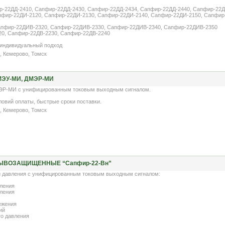
ир-22ДД-2410, Сапфир-22ДД-2430, Сапфир-22ДД-2434, Сапфир-22ДД-2440, Сапфир-22Д
апфир-22ДИ-2120, Сапфир-22ДИ-2130, Сапфир-22ДИ-2140, Сапфир-22ДИ-2150, Сапфир
Сапфир-22ДИВ-2320, Сапфир-22ДИВ-2330, Сапфир-22ДИВ-2340, Сапфир-22ДИВ-2350
20, Сапфир-22ДВ-2230, Сапфир-22ДВ-2240
, индивидуальный подход
, Кемерово, Томск
ЭУ-МИ, ДМЭР-МИ
Р-МИ с унифицированным токовым выходным сигналом.
ловий оплаты, быстрые сроки поставки.
, Кемерово, Томск
ЫВОЗАЩИЩЕННЫЕ “Сапфир-22-Вн”
 давления с унифицированным токовым выходным сигналом:
вления
вления
ежения
ий
го давления