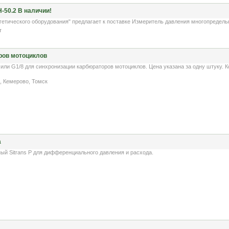
50.2 В наличии!
тического оборудования" предлагает к поставке Измеритель давления многопредельный
т
ров мотоциклов
ли G1/8 для синхронизации карбюраторов мотоциклов. Цена указана за одну штуку. Ко
, Кемерово, Томск
а
 Sitrans P для дифференциального давления и расхода.