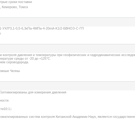
трые сроки поставки
, Кемерово, Томск
1-УХЛ*3,1-0,5-6,3кПа-4МПа-4-20mA-K1/2-БВНОЗ-С-ГП
т
 контроля давления и температуры при геофизических и гидродинамических исследов
ературе среды от -20 до +125°С.
нием сероводорода.
режные Челны
 оптимизированы для измерения давления
ности.
сти10:1）
автоматизированных систем контроля Китаиской Академии Наук, является государстве