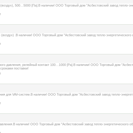
воздух), 500…5000 [Па].В наличии! ООО Торговый дом "Асбестовский завод тепло-эн
т
(воздух) .В наличии! ООО Торговый дом "Асбестовский завод тепло-энергетического
т
о давления, релейный контакт 100…1000 [Pa].В наличии! ООО Торговый дом "Асбесто
сроками поставки!
т
ия для VAV-систем.В наличии! ООО Торговый дом "Асбестовский завод тепло-энергет
т
вления.В наличии! ООО Торговый дом "Асбестовский завод тепло-энергетического об
т