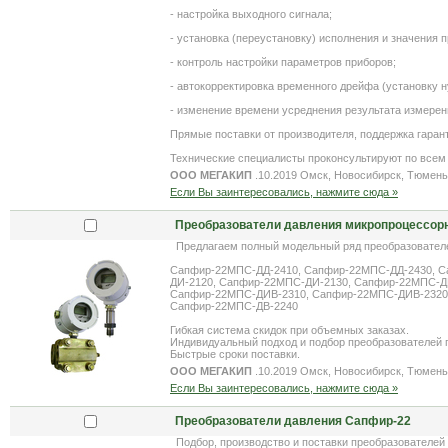
- настройка выходного сигнала;
- установка (переустановку) исполнения и значения 
- контроль настройки параметров приборов;
- автокорректировка временного дрейфа (установку н
- изменение времени усреднения результата измерен
Прямые поставки от производителя, поддержка гаран
Технические специалисты проконсультируют по всем
ООО МЕГАКИП
.10.2019 Омск, Новосибирск, Тюмень
Если Вы заинтересовались, нажмите сюда »
Преобразователи давления микропроцессо
Предлагаем полный модельный ряд преобразовател
Сапфир-22МПС-ДД-2410, Сапфир-22МПС-ДД-2430, С
ДИ-2120, Сапфир-22МПС-ДИ-2130, Сапфир-22МПС-Д
Сапфир-22МПС-ДИВ-2310, Сапфир-22МПС-ДИВ-2320,
Сапфир-22МПС-ДВ-2240
Гибкая система скидок при объемных заказах.
Индивидуальный подход и подбор преобразователей 
Быстрые сроки поставки.
ООО МЕГАКИП
.10.2019 Омск, Новосибирск, Тюмень
Если Вы заинтересовались, нажмите сюда »
Преобразователи давления Сапфир-22
Подбор, производство и поставки преобразователей