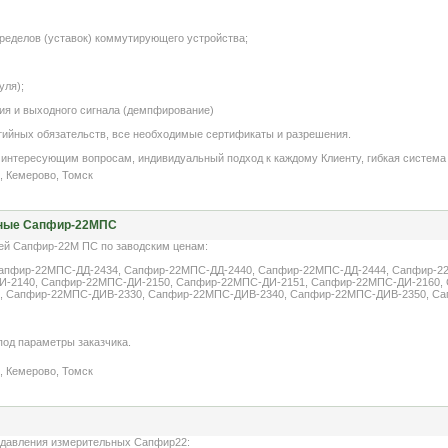
пределов (уставок) коммутирующего устройства;
уля);
ия и выходного сигнала (демпфирование)
тийных обязательств, все необходимые сертификаты и разрешения.
 интересующим вопросам, индивидуальный подход к каждому Клиенту, гибкая систем
, Кемерово, Томск
рные Сапфир-22МПС
ей Сапфир-22М ПС по заводским ценам:
апфир-22МПС-ДД-2434, Сапфир-22МПС-ДД-2440, Сапфир-22МПС-ДД-2444, Сапфир-2
И-2140, Сапфир-22МПС-ДИ-2150, Сапфир-22МПС-ДИ-2151, Сапфир-22МПС-ДИ-2160,
 Сапфир-22МПС-ДИВ-2330, Сапфир-22МПС-ДИВ-2340, Сапфир-22МПС-ДИВ-2350, Са
под параметры заказчика.
, Кемерово, Томск
 давления измерительных Сапфир22: