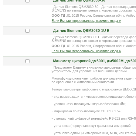
Датчик Siemens QBM2030-30
Датчик Siemens QBM2030-30 - Датчик перепада давле
SIEMENS по выгодным ценам с короткими сроками по
ООО ТД
.01.2015 Россия, Свердловская обл. г. Асбес
Если Вы заинтересовались, нажмите сюда »
Датчик Siemens QBM2030-1U В
Датчик Siemens QBM2030-1U - Датчик перепада давле
SIEMENS по выгодным ценам с короткими сроками по
ООО ТД
.01.2015 Россия, Свердловская обл. г. Асбес
Если Вы заинтересовались, нажмите сюда »
Манометр цифровой дм5001, дм5002М, дм50
Предлагаем Вашему вниманию манометры общепромы
устройством для управления внешними цепями.
Многофункциональные приборы для решения задач по 
по сравнению с импортными аналогами.
Теперь манометры цифровые с маркировкой ДМ5002
- вид взрывозащиты - «взрывонепроницаемая оболоч
- уровень взрывозащиты «взрывобезопасный»;
- маркировка по взрывозащите «1EXdIICT5»;
- стандартный цифровой интерфейс RS-232 или RS-48
- установка (переустановку) диапазона измерений;
- установка единицы измерения кПа, МПа, или кгс/см2