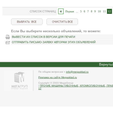
«
СПИСОК СТРАНИЦ:
Первая
...
5
6
7
8
9
10
11
12
Если Вы выберете несколько объявлений, то можете:
ВЫВЕСТИ ИХ СПИСОК В ВЕРСИИ ДЛЯ ПЕЧАТИ
ОТПРАВИТЬ ПИСЬМО-ЗАЯВКУ АВТОРАМ ЭТИХ ОБЪЯВЛЕНИЙ
Вернутьс
По общим вопросам »
info@megasklad.ru
Реклама на сайте Megasklad.ru
Copyright © 2003 MegaGroup
|
ПРОЧИЕ МАШИНЫ ГИБОЧНЫЕ, КРОМКОГИБОЧНЫЕ, ПРАВ
12