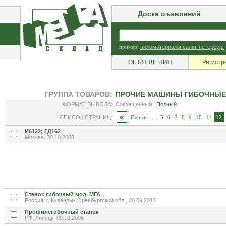
Доска оъявлений
пример:
пиломатериалы санкт-петербург
ОБЪЯВЛЕНИЯ
Регистр
ГРУППА ТОВАРОВ:
ПРОЧИЕ МАШИНЫ ГИБОЧНЫЕ,
ФОРМАТ ВЫВОДА:
Сокращенный |
Полный
«
СПИСОК СТРАНИЦ:
Первая
...
5
6
7
8
9
10
11
12
И6122; ГД162
Москва, 30.10.2008
Станок гибочный мод. МГА
Россия, г. Кувандык Оренбургской обл., 20.09.2013
Профилегибочный станок
РФ, Липецк, 09.10.2008