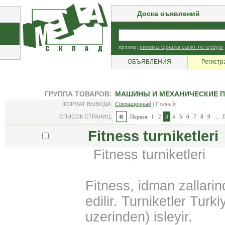
Доска оъявлений
пример:
пиломатериалы санкт-петербург
ОБЪЯВЛЕНИЯ
Регистр
ГРУППА ТОВАРОВ:
МАШИНЫ И МЕХАНИЧЕСКИЕ П
ФОРМАТ ВЫВОДА:
Сокращенный
| Полный
«
СПИСОК СТРАНИЦ:
Первая
1
2
3
4
5
6
7
8
9
...
Fitness turniketleri
Fitness turniketleri
Fitness, idman zallarind
edilir. Turniketler Turk
uzerinden) isleyir.