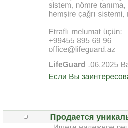
sistem, nömre tanıma, ç
hemşire çağrı sistemi,
Etraflı melumat üçün:
+99455 895 69 96
office@lifeguard.az
LifeGuard
.06.2025 B
Если Вы заинтересов
Продается уникал
Ищете надежное реш