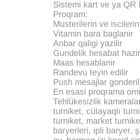
Sistemi kart ve ya QR
Proqram:
Musterilerin ve iscilerin
Vitamin bara baglanir
Anbar qaligi yazilir
Gundelik hesabat hazir
Maas hesablanir
Randevu teyin edilir
Push mesajlar gonderili
En esasi proqrama omur
Tehlükesizlik kameraları
turniket, cütayaqlı turn
turniket, market turnike
baryerleri, ipli baryer,