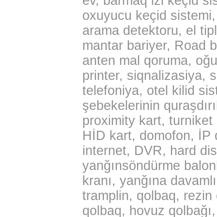
ev, barmaq izi keçid si
oxuyucu keçid sistemi, q
arama detektoru, el tipl
mantar bariyer, Road b
anten mal qoruma, oğu
printer, siqnalizasiya
telefoniya, otel kilid si
şebekelerinin quraşdırıl
proximity kart, turniket
HİD kart, domofon, İP d
internet, DVR, hard di
yanğınsöndürme balonla
kranı, yanğına davamlı 
tramplin, qolbaq, rezin
qolbaq, hovuz qolbağı, 