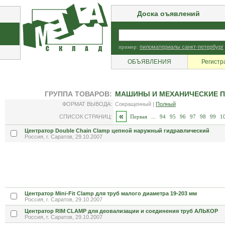
Доска оъявлений
пример:
пиломатериалы санкт-петербург
ОБЪЯВЛЕНИЯ
Регистр
ГРУППА ТОВАРОВ:
МАШИНЫ И МЕХАНИЧЕСКИЕ П
ФОРМАТ ВЫВОДА:
Сокращенный |
Полный
«
СПИСОК СТРАНИЦ:
Первая
...
94
95
96
97
98
99
1
Центратор Double Chain Clamp цепной наружный гидравлический
Россия, г. Саратов, 29.10.2007
Центратор Mini-Fit Clamp для труб малого диаметра 19-203 мм
Россия, г. Саратов, 29.10.2007
Центратор RIM CLAMP для деовализации и соединения труб АЛЬКОР
Россия, г. Саратов, 29.10.2007