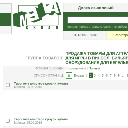
Доска оъявлений
пример:
пиломатериалы санкт-петербург
ОБЪЯВЛЕНИЯ
Регистр
ПРОДАЖА ТОВАРЫ ДЛЯ АТТР
ГРУППА ТОВАРОВ:
ДЛЯ ИГРЫ В ПИНБОЛ, БИЛЬЯ
ОБОРУДОВАНИЕ ДЛЯ КЕГЕЛЬБ
ФОРМАТ ВЫВОДА:
Сокращенный |
Полный
«
СПИСОК СТРАНИЦ:
Первая
1
2
3
4
5
6
7
8
9
...
Таро тота алистера кроули купить
Москва, 25.09.2016
Таро тота алистера кроули купить
Москва, 25.09.2016